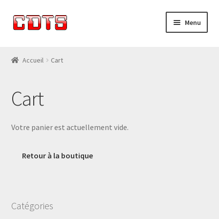
Skip
Skip
Menu
to
to
navigation
content
Accueil
Accueil
Cart
Blog
Cart
Cart
Catalogue
Votre panier est actuellement vide.
Checkout
Retour à la boutique
Entreprise
My account
Catégories