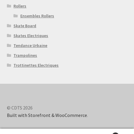
Rollers
Ensembles Rollers
Skate Board
Skates Electriques
Tendance Urbaine
Trampolines
Trottinettes Electriques
© CDTS 2026
Built with Storefront & WooCommerce
.